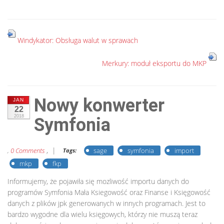
Windykator: Obsługa walut w sprawach
Merkury: moduł eksportu do MKP
Nowy konwerter
JAN
22
2018
Symfonia
, |
sage
symfonia
import
,
0 Comments
Tags:
mkp
fkp
Informujemy, że pojawiła się mozliwość importu danych do
programów Symfonia Mała Ksiegowość oraz Finanse i Księgowość
danych z plików jpk generowanych w innych programach. Jest to
bardzo wygodne dla wielu księgowych, którzy nie muszą teraz