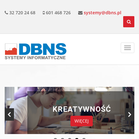
32 720 24 68
601 468 726
systemy@dbns.pl
KREATYWNOŚĆ
WIĘCEJ